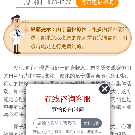
门诊时间：8:00-17:30
点击电话咨询
进入科室
温馨提示：
由于篇幅原因，很多内容不能详
尽，如果您或者您的家人需要疾病咨询，可
点击此处进行免费沟通。
发现孩子心理是否处于健康状态，首先需要观察他们
的日常行为和情绪变化。健康的孩子通常会表现出积极、
稳定的情绪，能够与同龄人友好相处，并愿意参与集体活
动。如果孩子突然变得孤僻、易怒或情绪波动较大，这可
在线咨询客服
能是心理问题的信号。此外，孩子的睡眠和饮食习惯也是
重要的观察指标，长期失眠、食欲不振或暴饮暴食都可能
节约你的时间
与心理状态不佳有关。
家长和老师应关注孩子的学业表现和社交能力。心理
请输入您的手机号，座机加区号，我们将立
健康的孩子通常能够在学习中保持一定的专注力和积极