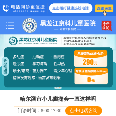
科室医生
医院动态
媒体报道
管士玲
学术交流
爱心公益
诊疗项目
脑瘫
智力低下
哈尔滨市小儿癫痫会一直这样吗
智力发育障
门诊时间：8:00-17:30
点击电话咨询