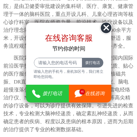
院」是由卫健委审批建设的集科研、医疗、康复、健康管
理于一体的脑科医院，重点开设儿科、儿童心理咨询等核
心诊疗科室。医院在师资力量、前沿技术、诊疗设备以及
治疗理念同步于国内知名医院，建筑面积达10000余平方
在线咨询客服
米，开设住院病房床位200余张，医院环境就医舒适，服
务流程规范，医生医技水平高超、高端医疗设备齐全。
节约你的时间
医院紧跟医界先进技术发展步伐，积极引进国内国际
前沿医学技术，为广大患者提供乐园式环境、优质、贴心
请输入您的手机号，座机加区号，我们将立
的医疗服务，配备有先进的诊疗设备，如：1.5t核磁共
即给您回电。
振、DR直接数字化X射线摄影系统，动态脑电仪、脑电
超慢涨落仪，RTMS超低频经颅磁刺激仪、ECT雷电经络
46
拨打电话
在线咨询
治疗仪、NK脑功能检查系统、新心理评测系统等高尖精
的诊疗设备，可以为诊疗提供有效保障。引进先进的检查
技术，专业检测大脑神经递质，确定紊乱神经递质，从而
确定患者的疾病、程度以及患病的根本原因，进而为后期
的治疗提供了专业的检测数据基础。