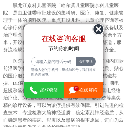
黑龙江京科儿童医院「哈尔滨儿童医院京科儿童医
院」是由卫健委审批建设的集科研、医疗、康复、健康管
理于一体的脑科医院，重点开设儿科、儿童心理咨询等核
心诊疗科室。医院在师资力量、前沿技术、诊疗设备以及
治疗理念同步于国内知名医院，建筑面积达10000余平方
在线咨询客服
米，开设住院病房床位200余张，医院环境就医舒适，服
节约你的时间
务流程规范，医生医技水平高超、高端医疗设备齐全。
医院紧跟医界先进技术发展步伐，积极引进国内国际
前沿医学技术，为广大患者提供乐园式环境、优质、贴心
请输入您的手机号，座机加区号，我们将立
即给您回电。
的医疗服务，配备有先进的诊疗设备，如：1.5t核磁共
振、DR直接数字化X射线摄影系统，动态脑电仪、脑电
27
拨打电话
在线咨询
超慢涨落仪，RTMS超低频经颅磁刺激仪、ECT雷电经络
治疗仪、NK脑功能检查系统、最新心理评测系统等高尖
精的诊疗设备，可以为诊疗提供有效保障。引进先进的检
查技术，专业检测大脑神经递质，确定紊乱神经递质，从
而确定患者的疾病、程度以及患病的根本原因，进而为后