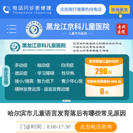
科室医生
医院动态
媒体报道
管士玲
学术交流
爱心公益
诊疗项目
脑瘫
智力低下
哈尔滨市儿童语言发育落后有哪些常见原因
智力发育障
门诊时间：8:00-17:30
点击电话咨询