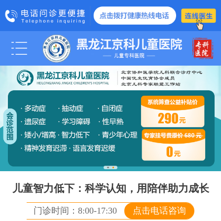
科室医生
医院动态
媒体报道
管士玲
学术交流
爱心公益
诊疗项目
脑瘫
智力低下
儿童智力低下：科学认知，用陪伴助力成长
智力发育障
门诊时间：8:00-17:30
点击电话咨询