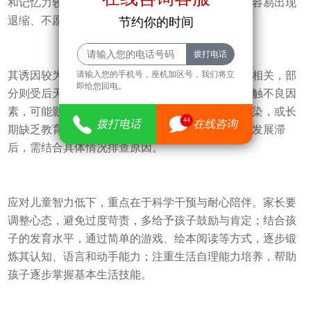
和记忆力较弱，难以跟上正常教学节奏，社交中也容易出现
退缩、不愿与人互动的情况。
节约你的时间
请输入您的手机号，座机加区号，我们将立
其诱因较为复杂，涉及多个方面。部分与遗传因素相关，部
即给您回电。
分则受后天环境影响，比如孕期母体营养不足、接触不良因
素，可能影响胎儿大脑发育；出生后脑部损伤、感染，或长
44
拨打电话
在线咨询
期缺乏教育引导、家庭环境不良，也可能导致智力发展滞
后，需结合具体情况排查原因。
应对儿童智力低下，重点在于科学干预与耐心陪伴。家长要
调整心态，避免过度苛责，多给予孩子鼓励与肯定；结合孩
子的发育水平，通过简单的游戏、绘本阅读等方式，逐步锻
炼其认知、语言和动手能力；注重生活自理能力培养，帮助
孩子逐步掌握基本生活技能。