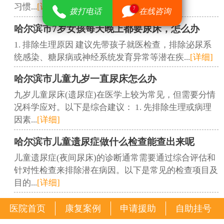
习惯...
[详细]
7
拨打电话
在线咨询
哈尔滨市7岁女孩每天晚上都要尿床，怎么办
1. 排除生理原因 建议先带孩子就医检查，排除泌尿系
统感染、糖尿病或神经系统发育异常等潜在疾...
[详细]
哈尔滨市儿童九岁一直尿床怎么办
九岁儿童尿床(遗尿症)在医学上较为常见，但需要分情
况科学应对。以下是综合建议： 1. 先排除生理或病理
因素...
[详细]
哈尔滨市儿童遗尿症做什么检查能查出来呢
儿童遗尿症(夜间尿床)的诊断通常需要通过综合评估和
针对性检查来排除潜在病因。以下是常见的检查项目及
目的...
[详细]
医院首页
康复案例
申请援助
自助挂号