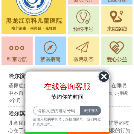
进入科室
哈尔滨市遗尿症是怎么回事
在线咨询客服
遗尿症(俗称尿床)是指5岁及以上儿童或成人，在睡眠
中不自主排尿的现象，且频率达到每月至少2次，持续
节约你的时间
3个月...
[详细]
哈尔滨市儿童尿床的心理辅导技巧
请输入您的手机号，座机加区号，我们将立
儿童尿床(遗尿症)是常见的发育性问题，心理辅导的核
即给您回电。
心在于减轻孩子的羞耻感和焦虑，同时建立积极的行为