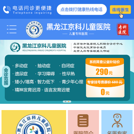
科室医生
医院动态
媒体报道
管士玲
学术交流
爱心公益
诊疗项目
脑瘫
智力低下
智力发育障